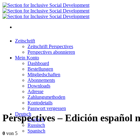
Zeitschrift
Zeitschrift Perspectives
Perspectives abonnieren
Mein Konto
Dashboard
Bestellungen
Mitgliedschaften
Abonnements
Downloads
Adresse
Zahlungsmethoden
Kontodetails
Passwort vergessen
Deutsch
Perspectives – Edición español 
Englisch
Russisch
Spanisch
0
von 5