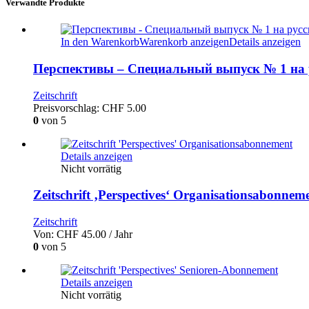
Verwandte Produkte
español
número
2
In den Warenkorb
Warenkorb anzeigen
Details anzeigen
(3-
2022)
Перспективы – Специальный выпуск № 1 на 
Menge
Zeitschrift
Preisvorschlag:
CHF
5.00
0
von 5
Details anzeigen
Nicht vorrätig
Zeitschrift ‚Perspectives‘ Organisationsabonnem
Zeitschrift
Von:
CHF
45.00
/ Jahr
0
von 5
Details anzeigen
Nicht vorrätig