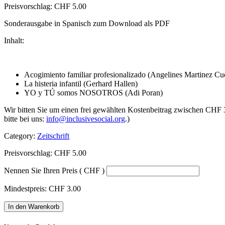
Preisvorschlag:
CHF
5.00
Sonderausgabe in Spanisch zum Download als PDF
Inhalt:
Acogimiento familiar profesionalizado (Angelines Martinez Cu
La histeria infantil (Gerhard Hallen)
YO y TÚ somos NOSOTROS (Adi Poran)
Wir bitten Sie um einen frei gewählten Kostenbeitrag zwischen CHF 3
bitte bei uns:
info@inclusivesocial.org
.)
Category:
Zeitschrift
Preisvorschlag:
CHF
5.00
Nennen Sie Ihren Preis
( CHF )
Mindestpreis:
CHF
3.00
Perspectives
In den Warenkorb
-
Edición